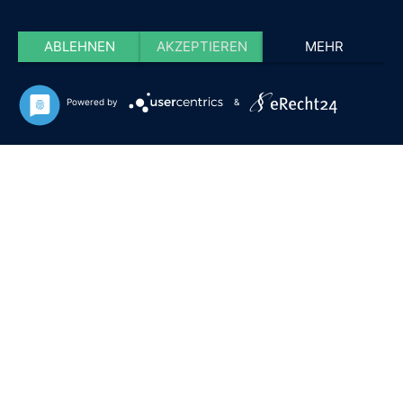
ABLEHNEN
AKZEPTIEREN
MEHR
Powered by
&