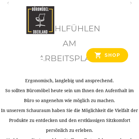
O
b
WOHLFÜHLEN
e
r
AM
l
SHOP
ARBEITSPLATZ
a
n
d
Ergonomisch, langlebig und ansprechend.
Ihr Spezialist für Büroausstattung im Tiroler Oberland
So sollten Büromöbel heute sein um Ihnen den Aufenthalt im
Büro so angenehm wie möglich zu machen.
In unserem Schauraum haben Sie die Möglichkeit die Vielfalt der
Produkte zu entdecken und den erstklassigen Sitzkomfort
persönlich zu erleben.