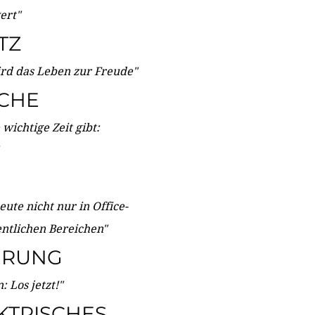
wert"
TZ
ird das Leben zur Freude"
ICHE
wichtige Zeit gibt:
ute nicht nur in Office-
entlichen Bereichen"
ERUNG
 Los jetzt!"
KTRISCHES