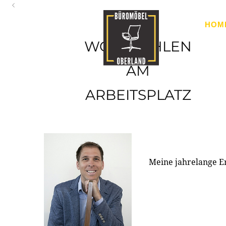
Oberland
HOM
Ihr Spezialist für Büroausstattung im Tiroler Oberland
WOHLFÜHLEN
AM
ARBEITSPLATZ
Meine jahrelange E