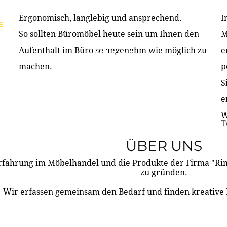
Ergonomisch, langlebig und ansprechend.
I
E
PRODUKTE
ÜBER UNS
PARTNER & REFERE
So sollten Büromöbel heute sein um Ihnen den
M
Aufenthalt im Büro so angenehm wie möglich zu
e
KONTAKT
machen.
p
S
e
W
T
ÜBER UNS
rfahrung im Möbelhandel und die Produkte der Firma "R
zu gründen.
Wir erfassen gemeinsam den Bedarf und finden kreative 