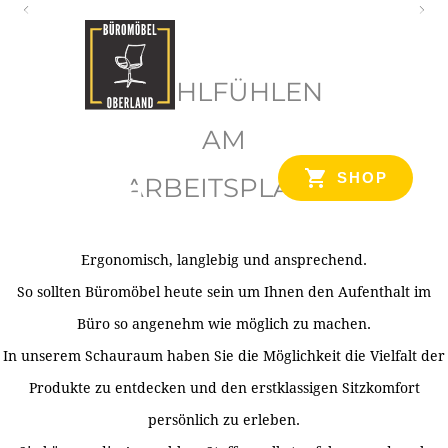
O
b
WOHLFÜHLEN
e
r
AM
l
SHOP
ARBEITSPLATZ
a
n
d
Ergonomisch, langlebig und ansprechend.
Ihr Spezialist für Büroausstattung im Tiroler Oberland
So sollten Büromöbel heute sein um Ihnen den Aufenthalt im
Büro so angenehm wie möglich zu machen.
In unserem Schauraum haben Sie die Möglichkeit die Vielfalt der
Produkte zu entdecken und den erstklassigen Sitzkomfort
persönlich zu erleben.