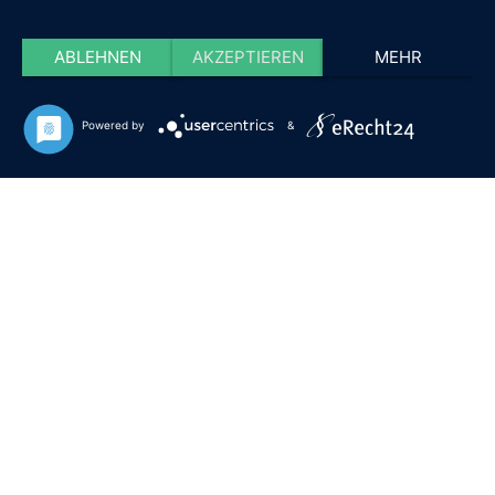
ABLEHNEN
AKZEPTIEREN
MEHR
Powered by
&