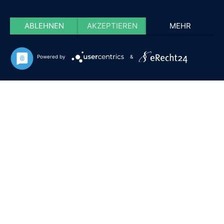
ABLEHNEN
AKZEPTIEREN
MEHR
Powered by
&