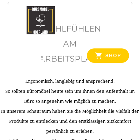
O
b
WOHLFÜHLEN
e
r
AM
l
SHOP
ARBEITSPLATZ
a
n
d
Ergonomisch, langlebig und ansprechend.
Ihr Spezialist für Büroausstattung im Tiroler Oberland
So sollten Büromöbel heute sein um Ihnen den Aufenthalt im
Büro so angenehm wie möglich zu machen.
In unserem Schauraum haben Sie die Möglichkeit die Vielfalt der
Produkte zu entdecken und den erstklassigen Sitzkomfort
persönlich zu erleben.