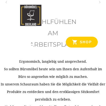
O
b
WOHLFÜHLEN
e
r
AM
l
SHOP
ARBEITSPLATZ
a
n
d
Ergonomisch, langlebig und ansprechend.
Ihr Spezialist für Büroausstattung im Tiroler Oberland
So sollten Büromöbel heute sein um Ihnen den Aufenthalt im
Büro so angenehm wie möglich zu machen.
In unserem Schauraum haben Sie die Möglichkeit die Vielfalt der
Produkte zu entdecken und den erstklassigen Sitzkomfort
persönlich zu erleben.