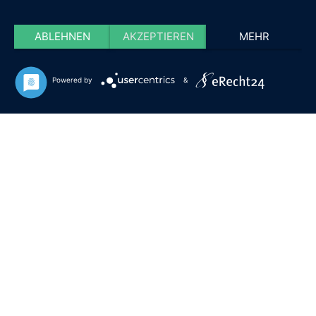
ABLEHNEN
AKZEPTIEREN
MEHR
Powered by
&