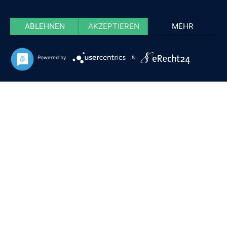
ABLEHNEN
AKZEPTIEREN
MEHR
Powered by
&