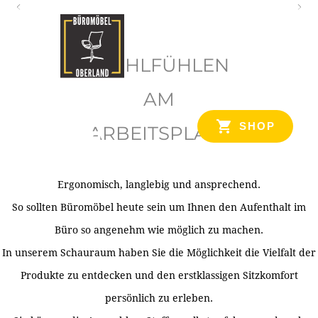
O
b
WOHLFÜHLEN
e
r
AM
l
SHOP
ARBEITSPLATZ
a
n
d
Ergonomisch, langlebig und ansprechend.
Ihr Spezialist für Büroausstattung im Tiroler Oberland
So sollten Büromöbel heute sein um Ihnen den Aufenthalt im
Büro so angenehm wie möglich zu machen.
In unserem Schauraum haben Sie die Möglichkeit die Vielfalt der
Produkte zu entdecken und den erstklassigen Sitzkomfort
persönlich zu erleben.