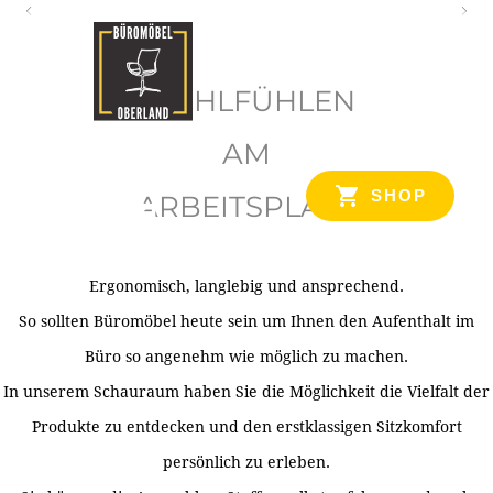
O
b
WOHLFÜHLEN
e
r
AM
l
SHOP
ARBEITSPLATZ
a
n
d
Ergonomisch, langlebig und ansprechend.
Ihr Spezialist für Büroausstattung im Tiroler Oberland
So sollten Büromöbel heute sein um Ihnen den Aufenthalt im
Büro so angenehm wie möglich zu machen.
In unserem Schauraum haben Sie die Möglichkeit die Vielfalt der
Produkte zu entdecken und den erstklassigen Sitzkomfort
persönlich zu erleben.