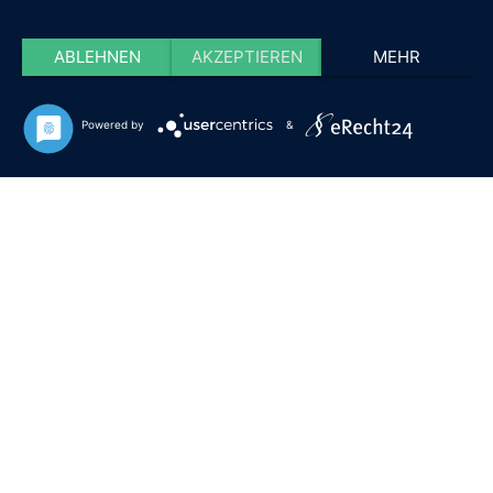
ABLEHNEN
AKZEPTIEREN
MEHR
Powered by
&