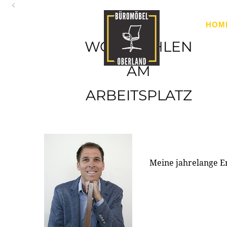
Oberland
HOM
Ihr Spezialist für Büroausstattung im Tiroler Oberland
WOHLFÜHLEN
AM
ARBEITSPLATZ
Meine jahrelange E