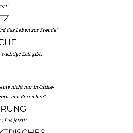
wert"
TZ
ird das Leben zur Freude"
ICHE
wichtige Zeit gibt:
ute nicht nur in Office-
entlichen Bereichen"
ERUNG
 Los jetzt!"
KTRISCHES