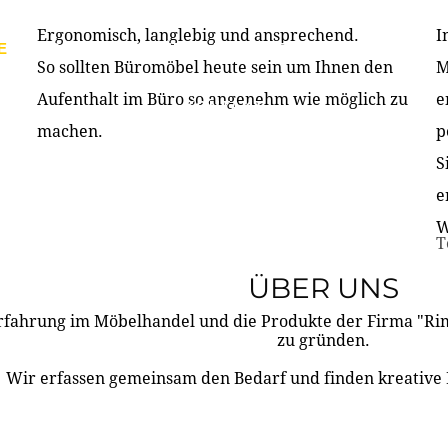
Ergonomisch, langlebig und ansprechend.
I
E
PRODUKTE
ÜBER UNS
PARTNER & REFERE
So sollten Büromöbel heute sein um Ihnen den
M
Aufenthalt im Büro so angenehm wie möglich zu
e
KONTAKT
machen.
p
S
e
W
T
ÜBER UNS
rfahrung im Möbelhandel und die Produkte der Firma "R
zu gründen.
Wir erfassen gemeinsam den Bedarf und finden kreative 