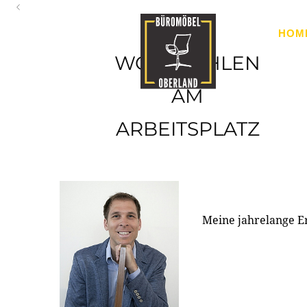
Oberland
HOM
Ihr Spezialist für Büroausstattung im Tiroler Oberland
WOHLFÜHLEN
AM
ARBEITSPLATZ
Meine jahrelange E