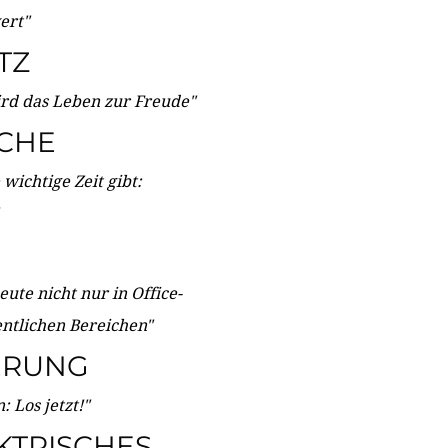
wert"
TZ
ird das Leben zur Freude"
ICHE
wichtige Zeit gibt:
ute nicht nur in Office-
entlichen Bereichen"
ERUNG
 Los jetzt!"
KTRISCHES