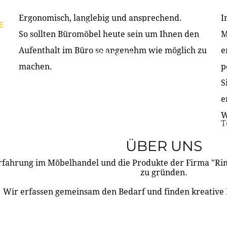
Ergonomisch, langlebig und ansprechend.
I
E
PRODUKTE
ÜBER UNS
PARTNER & REFERE
So sollten Büromöbel heute sein um Ihnen den
M
Aufenthalt im Büro so angenehm wie möglich zu
e
KONTAKT
machen.
p
S
e
W
T
ÜBER UNS
rfahrung im Möbelhandel und die Produkte der Firma "R
zu gründen.
Wir erfassen gemeinsam den Bedarf und finden kreative 