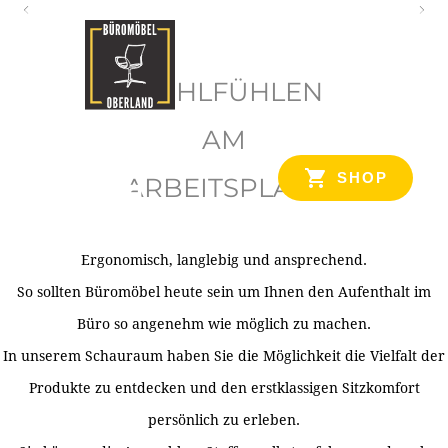
O
b
WOHLFÜHLEN
e
r
AM
l
SHOP
ARBEITSPLATZ
a
n
d
Ergonomisch, langlebig und ansprechend.
Ihr Spezialist für Büroausstattung im Tiroler Oberland
So sollten Büromöbel heute sein um Ihnen den Aufenthalt im
Büro so angenehm wie möglich zu machen.
In unserem Schauraum haben Sie die Möglichkeit die Vielfalt der
Produkte zu entdecken und den erstklassigen Sitzkomfort
persönlich zu erleben.