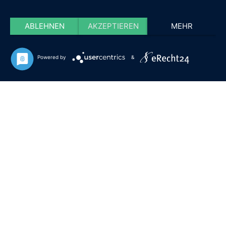
ABLEHNEN
AKZEPTIEREN
MEHR
Powered by
&