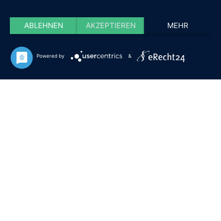
ABLEHNEN
AKZEPTIEREN
MEHR
Powered by
&