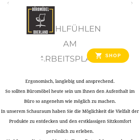
O
b
WOHLFÜHLEN
e
r
AM
l
SHOP
ARBEITSPLATZ
a
n
d
Ergonomisch, langlebig und ansprechend.
Ihr Spezialist für Büroausstattung im Tiroler Oberland
So sollten Büromöbel heute sein um Ihnen den Aufenthalt im
Büro so angenehm wie möglich zu machen.
In unserem Schauraum haben Sie die Möglichkeit die Vielfalt der
Produkte zu entdecken und den erstklassigen Sitzkomfort
persönlich zu erleben.