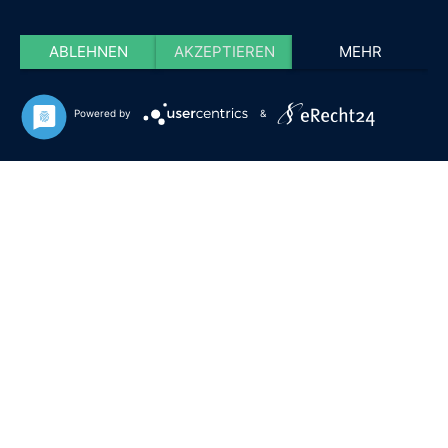
ABLEHNEN
AKZEPTIEREN
MEHR
Powered by
&