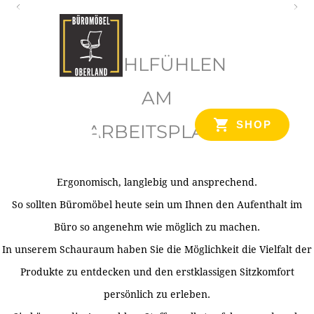
O
b
WOHLFÜHLEN
e
r
AM
l
SHOP
ARBEITSPLATZ
a
n
d
Ergonomisch, langlebig und ansprechend.
Ihr Spezialist für Büroausstattung im Tiroler Oberland
So sollten Büromöbel heute sein um Ihnen den Aufenthalt im
Büro so angenehm wie möglich zu machen.
In unserem Schauraum haben Sie die Möglichkeit die Vielfalt der
Produkte zu entdecken und den erstklassigen Sitzkomfort
persönlich zu erleben.