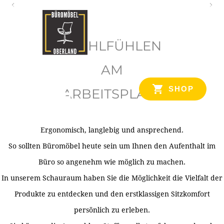
O
b
WOHLFÜHLEN
e
r
AM
l
SHOP
ARBEITSPLATZ
a
n
d
Ergonomisch, langlebig und ansprechend.
Ihr Spezialist für Büroausstattung im Tiroler Oberland
So sollten Büromöbel heute sein um Ihnen den Aufenthalt im
Büro so angenehm wie möglich zu machen.
In unserem Schauraum haben Sie die Möglichkeit die Vielfalt der
Produkte zu entdecken und den erstklassigen Sitzkomfort
persönlich zu erleben.