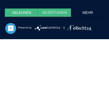
ABLEHNEN
AKZEPTIEREN
MEHR
Powered by
&