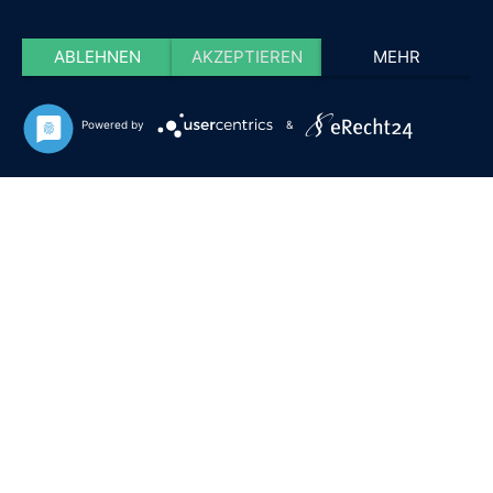
ABLEHNEN
AKZEPTIEREN
MEHR
Powered by
&