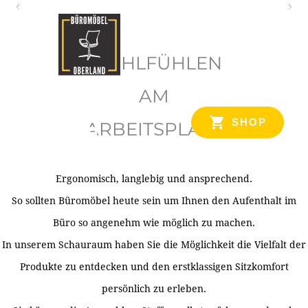
O
b
WOHLFÜHLEN
e
r
AM
l
SHOP
ARBEITSPLATZ
a
n
d
Ergonomisch, langlebig und ansprechend.
Ihr Spezialist für Büroausstattung im Tiroler Oberland
So sollten Büromöbel heute sein um Ihnen den Aufenthalt im
Büro so angenehm wie möglich zu machen.
In unserem Schauraum haben Sie die Möglichkeit die Vielfalt der
Produkte zu entdecken und den erstklassigen Sitzkomfort
persönlich zu erleben.