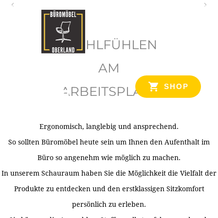
O
b
WOHLFÜHLEN
e
r
AM
l
SHOP
ARBEITSPLATZ
a
n
d
Ergonomisch, langlebig und ansprechend.
Ihr Spezialist für Büroausstattung im Tiroler Oberland
So sollten Büromöbel heute sein um Ihnen den Aufenthalt im
Büro so angenehm wie möglich zu machen.
In unserem Schauraum haben Sie die Möglichkeit die Vielfalt der
Produkte zu entdecken und den erstklassigen Sitzkomfort
persönlich zu erleben.