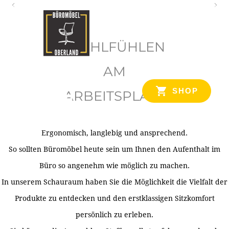
O
b
WOHLFÜHLEN
e
r
AM
l
SHOP
ARBEITSPLATZ
a
n
d
Ergonomisch, langlebig und ansprechend.
Ihr Spezialist für Büroausstattung im Tiroler Oberland
So sollten Büromöbel heute sein um Ihnen den Aufenthalt im
Büro so angenehm wie möglich zu machen.
In unserem Schauraum haben Sie die Möglichkeit die Vielfalt der
Produkte zu entdecken und den erstklassigen Sitzkomfort
persönlich zu erleben.