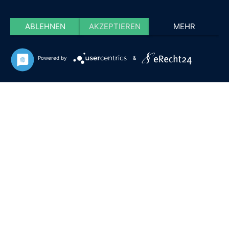
ABLEHNEN
AKZEPTIEREN
MEHR
Powered by
&