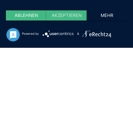
ABLEHNEN
AKZEPTIEREN
MEHR
Powered by
&