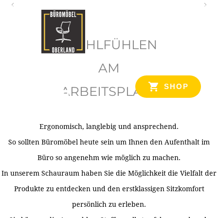
O
b
WOHLFÜHLEN
e
r
AM
l
SHOP
ARBEITSPLATZ
a
n
d
Ergonomisch, langlebig und ansprechend.
Ihr Spezialist für Büroausstattung im Tiroler Oberland
So sollten Büromöbel heute sein um Ihnen den Aufenthalt im
Büro so angenehm wie möglich zu machen.
In unserem Schauraum haben Sie die Möglichkeit die Vielfalt der
Produkte zu entdecken und den erstklassigen Sitzkomfort
persönlich zu erleben.