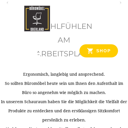
O
b
WOHLFÜHLEN
e
r
AM
l
SHOP
ARBEITSPLATZ
a
n
d
Ergonomisch, langlebig und ansprechend.
Ihr Spezialist für Büroausstattung im Tiroler Oberland
So sollten Büromöbel heute sein um Ihnen den Aufenthalt im
Büro so angenehm wie möglich zu machen.
In unserem Schauraum haben Sie die Möglichkeit die Vielfalt der
Produkte zu entdecken und den erstklassigen Sitzkomfort
persönlich zu erleben.