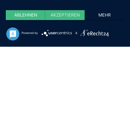
ABLEHNEN
AKZEPTIEREN
MEHR
Powered by
&