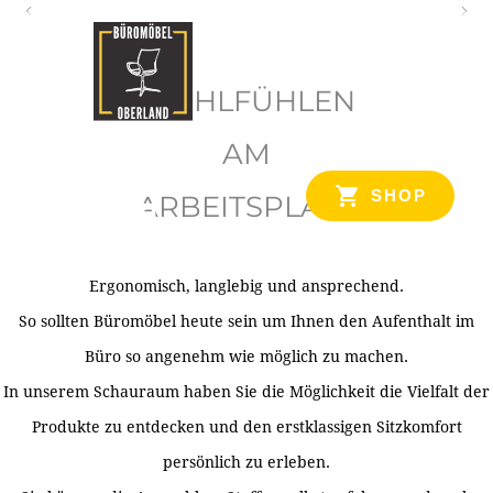
O
b
WOHLFÜHLEN
e
r
AM
l
SHOP
ARBEITSPLATZ
a
n
d
Ergonomisch, langlebig und ansprechend.
Ihr Spezialist für Büroausstattung im Tiroler Oberland
So sollten Büromöbel heute sein um Ihnen den Aufenthalt im
Büro so angenehm wie möglich zu machen.
In unserem Schauraum haben Sie die Möglichkeit die Vielfalt der
Produkte zu entdecken und den erstklassigen Sitzkomfort
persönlich zu erleben.