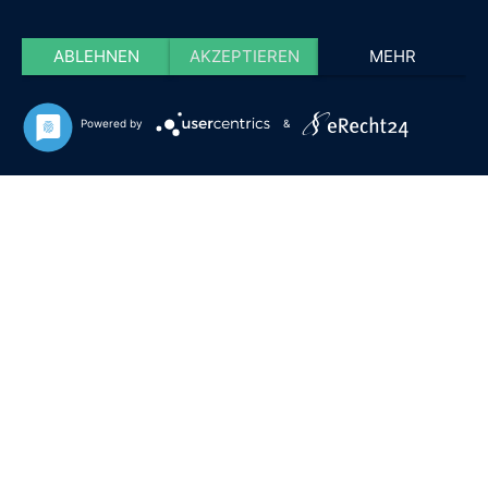
ABLEHNEN
AKZEPTIEREN
MEHR
Powered by
&