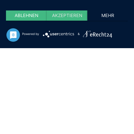
ABLEHNEN
AKZEPTIEREN
MEHR
Powered by
&