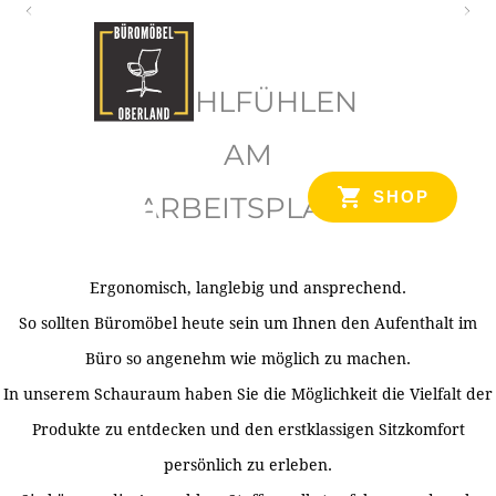
O
b
WOHLFÜHLEN
e
r
AM
l
SHOP
ARBEITSPLATZ
a
n
d
Ergonomisch, langlebig und ansprechend.
Ihr Spezialist für Büroausstattung im Tiroler Oberland
So sollten Büromöbel heute sein um Ihnen den Aufenthalt im
Büro so angenehm wie möglich zu machen.
In unserem Schauraum haben Sie die Möglichkeit die Vielfalt der
Produkte zu entdecken und den erstklassigen Sitzkomfort
persönlich zu erleben.