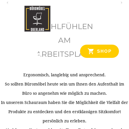
O
b
WOHLFÜHLEN
e
r
AM
l
SHOP
ARBEITSPLATZ
a
n
d
Ergonomisch, langlebig und ansprechend.
Ihr Spezialist für Büroausstattung im Tiroler Oberland
So sollten Büromöbel heute sein um Ihnen den Aufenthalt im
Büro so angenehm wie möglich zu machen.
In unserem Schauraum haben Sie die Möglichkeit die Vielfalt der
Produkte zu entdecken und den erstklassigen Sitzkomfort
persönlich zu erleben.