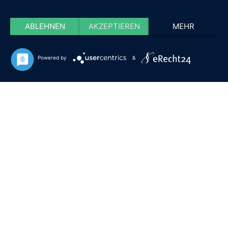
ABLEHNEN
AKZEPTIEREN
MEHR
Powered by
&