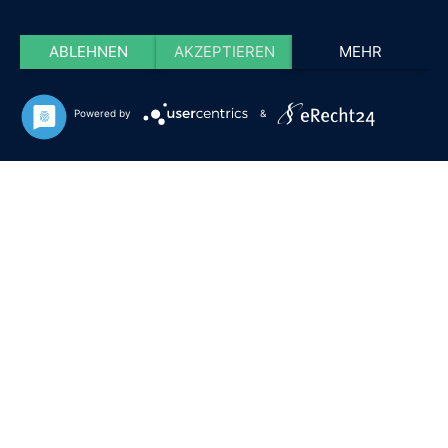
ABLEHNEN
AKZEPTIEREN
MEHR
Powered by
&