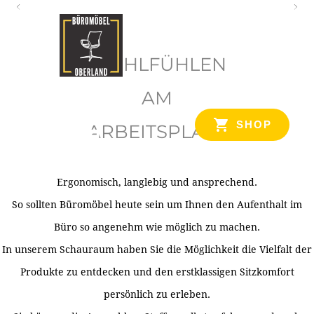
O
b
WOHLFÜHLEN
e
r
AM
l
SHOP
ARBEITSPLATZ
a
n
d
Ergonomisch, langlebig und ansprechend.
Ihr Spezialist für Büroausstattung im Tiroler Oberland
So sollten Büromöbel heute sein um Ihnen den Aufenthalt im
Büro so angenehm wie möglich zu machen.
In unserem Schauraum haben Sie die Möglichkeit die Vielfalt der
Produkte zu entdecken und den erstklassigen Sitzkomfort
persönlich zu erleben.