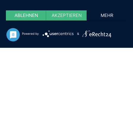
ABLEHNEN
AKZEPTIEREN
MEHR
Powered by
&