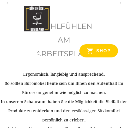
O
b
WOHLFÜHLEN
e
r
AM
l
SHOP
ARBEITSPLATZ
a
n
d
Ergonomisch, langlebig und ansprechend.
Ihr Spezialist für Büroausstattung im Tiroler Oberland
So sollten Büromöbel heute sein um Ihnen den Aufenthalt im
Büro so angenehm wie möglich zu machen.
In unserem Schauraum haben Sie die Möglichkeit die Vielfalt der
Produkte zu entdecken und den erstklassigen Sitzkomfort
persönlich zu erleben.