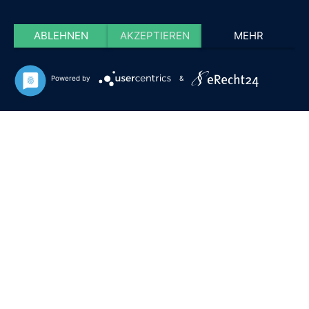
ABLEHNEN
AKZEPTIEREN
MEHR
Powered by
&