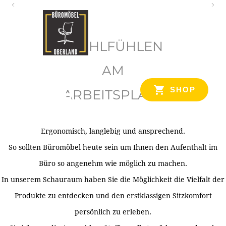
O
b
WOHLFÜHLEN
e
r
AM
l
SHOP
ARBEITSPLATZ
a
n
d
Ergonomisch, langlebig und ansprechend.
Ihr Spezialist für Büroausstattung im Tiroler Oberland
So sollten Büromöbel heute sein um Ihnen den Aufenthalt im
Büro so angenehm wie möglich zu machen.
In unserem Schauraum haben Sie die Möglichkeit die Vielfalt der
Produkte zu entdecken und den erstklassigen Sitzkomfort
persönlich zu erleben.