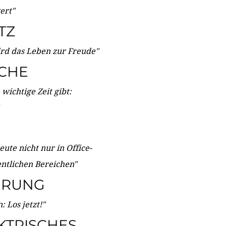
wert"
TZ
ird das Leben zur Freude"
ICHE
wichtige Zeit gibt:
ute nicht nur in Office-
entlichen Bereichen"
ERUNG
 Los jetzt!"
KTRISCHES