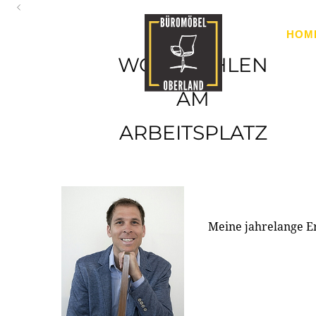
Oberland
HOM
Ihr Spezialist für Büroausstattung im Tiroler Oberland
WOHLFÜHLEN
AM
ARBEITSPLATZ
Meine jahrelange E