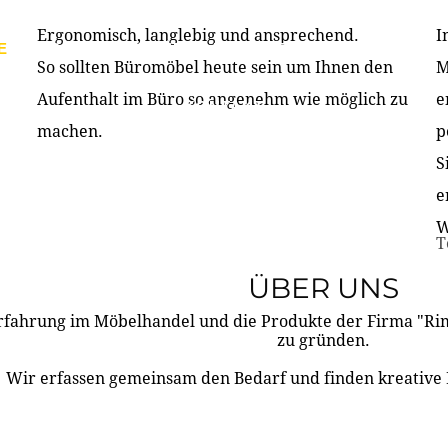
Ergonomisch, langlebig und ansprechend.
I
E
PRODUKTE
ÜBER UNS
PARTNER & REFERE
So sollten Büromöbel heute sein um Ihnen den
M
Aufenthalt im Büro so angenehm wie möglich zu
e
KONTAKT
machen.
p
S
e
W
T
ÜBER UNS
rfahrung im Möbelhandel und die Produkte der Firma "R
zu gründen.
Wir erfassen gemeinsam den Bedarf und finden kreative 