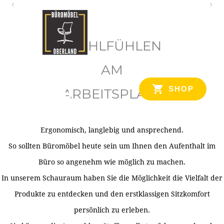
O
b
WOHLFÜHLEN
e
r
AM
l
SHOP
ARBEITSPLATZ
a
n
d
Ergonomisch, langlebig und ansprechend.
Ihr Spezialist für Büroausstattung im Tiroler Oberland
So sollten Büromöbel heute sein um Ihnen den Aufenthalt im
Büro so angenehm wie möglich zu machen.
In unserem Schauraum haben Sie die Möglichkeit die Vielfalt der
Produkte zu entdecken und den erstklassigen Sitzkomfort
persönlich zu erleben.