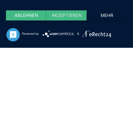
ABLEHNEN
AKZEPTIEREN
MEHR
Powered by
&