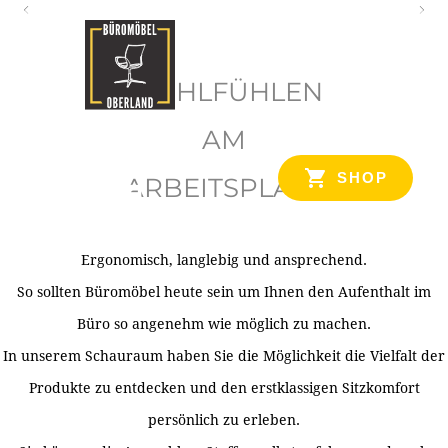
O
b
WOHLFÜHLEN
e
r
AM
l
SHOP
ARBEITSPLATZ
a
n
d
Ergonomisch, langlebig und ansprechend.
Ihr Spezialist für Büroausstattung im Tiroler Oberland
So sollten Büromöbel heute sein um Ihnen den Aufenthalt im
Büro so angenehm wie möglich zu machen.
In unserem Schauraum haben Sie die Möglichkeit die Vielfalt der
Produkte zu entdecken und den erstklassigen Sitzkomfort
persönlich zu erleben.