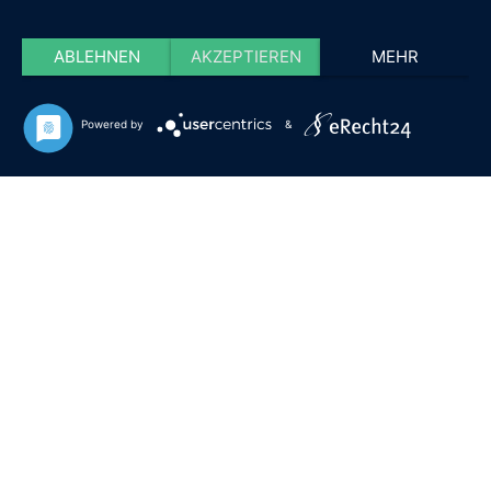
ABLEHNEN
AKZEPTIEREN
MEHR
Powered by
&