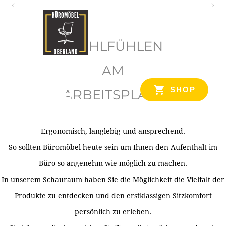
O
b
WOHLFÜHLEN
e
r
AM
l
SHOP
ARBEITSPLATZ
a
n
d
Ergonomisch, langlebig und ansprechend.
Ihr Spezialist für Büroausstattung im Tiroler Oberland
So sollten Büromöbel heute sein um Ihnen den Aufenthalt im
Büro so angenehm wie möglich zu machen.
In unserem Schauraum haben Sie die Möglichkeit die Vielfalt der
Produkte zu entdecken und den erstklassigen Sitzkomfort
persönlich zu erleben.