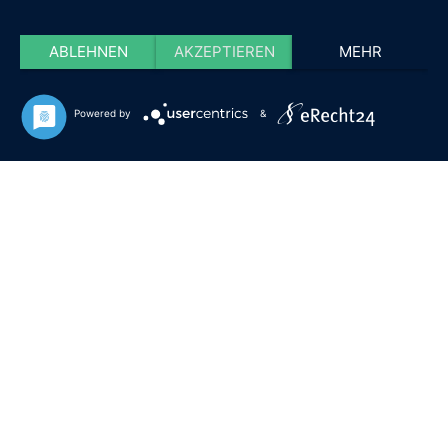
ABLEHNEN
AKZEPTIEREN
MEHR
Powered by
&