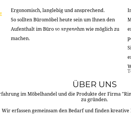
Ergonomisch, langlebig und ansprechend.
I
E
PRODUKTE
ÜBER UNS
PARTNER & REFERE
So sollten Büromöbel heute sein um Ihnen den
M
Aufenthalt im Büro so angenehm wie möglich zu
e
KONTAKT
machen.
p
S
e
W
T
ÜBER UNS
rfahrung im Möbelhandel und die Produkte der Firma "R
zu gründen.
Wir erfassen gemeinsam den Bedarf und finden kreative 