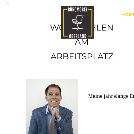
Oberland
HOM
Ihr Spezialist für Büroausstattung im Tiroler Oberland
WOHLFÜHLEN
AM
ARBEITSPLATZ
Meine jahrelange E