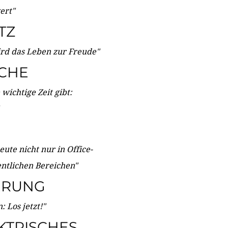
wert"
TZ
ird das Leben zur Freude"
ICHE
wichtige Zeit gibt:
ute nicht nur in Office-
entlichen Bereichen"
ERUNG
 Los jetzt!"
KTRISCHES