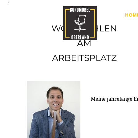
Oberland
HOM
Ihr Spezialist für Büroausstattung im Tiroler Oberland
WOHLFÜHLEN
AM
ARBEITSPLATZ
Meine jahrelange E