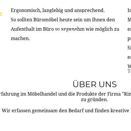
Ergonomisch, langlebig und ansprechend.
I
E
PRODUKTE
ÜBER UNS
PARTNER & REFERE
So sollten Büromöbel heute sein um Ihnen den
M
Aufenthalt im Büro so angenehm wie möglich zu
e
KONTAKT
machen.
p
S
e
W
T
ÜBER UNS
rfahrung im Möbelhandel und die Produkte der Firma "R
zu gründen.
Wir erfassen gemeinsam den Bedarf und finden kreative 