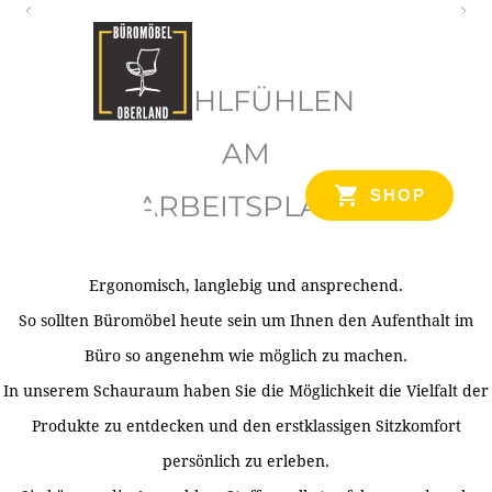
O
b
WOHLFÜHLEN
e
r
AM
l
SHOP
ARBEITSPLATZ
a
n
d
Ergonomisch, langlebig und ansprechend.
Ihr Spezialist für Büroausstattung im Tiroler Oberland
So sollten Büromöbel heute sein um Ihnen den Aufenthalt im
Büro so angenehm wie möglich zu machen.
In unserem Schauraum haben Sie die Möglichkeit die Vielfalt der
Produkte zu entdecken und den erstklassigen Sitzkomfort
persönlich zu erleben.