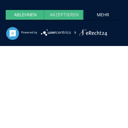
ABLEHNEN
AKZEPTIEREN
MEHR
Powered by
&