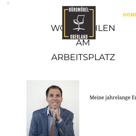
Oberland
HOM
Ihr Spezialist für Büroausstattung im Tiroler Oberland
WOHLFÜHLEN
AM
ARBEITSPLATZ
Meine jahrelange E