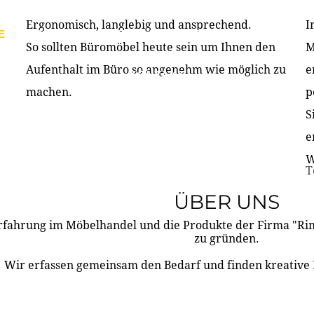
Ergonomisch, langlebig und ansprechend.
I
E
PRODUKTE
ÜBER UNS
PARTNER & REFERE
So sollten Büromöbel heute sein um Ihnen den
M
Aufenthalt im Büro so angenehm wie möglich zu
e
KONTAKT
machen.
p
S
e
W
T
ÜBER UNS
rfahrung im Möbelhandel und die Produkte der Firma "R
zu gründen.
Wir erfassen gemeinsam den Bedarf und finden kreative 