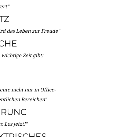
wert"
TZ
ird das Leben zur Freude"
ICHE
wichtige Zeit gibt:
ute nicht nur in Office-
entlichen Bereichen"
ERUNG
 Los jetzt!"
KTRISCHES