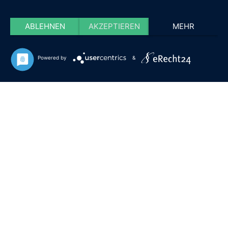
ABLEHNEN
AKZEPTIEREN
MEHR
Powered by
&