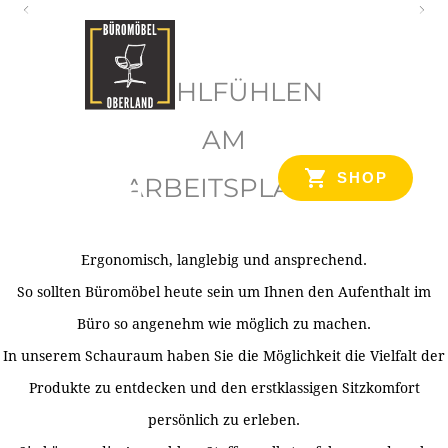
O
b
WOHLFÜHLEN
e
r
AM
l
SHOP
ARBEITSPLATZ
a
n
d
Ergonomisch, langlebig und ansprechend.
Ihr Spezialist für Büroausstattung im Tiroler Oberland
So sollten Büromöbel heute sein um Ihnen den Aufenthalt im
Büro so angenehm wie möglich zu machen.
In unserem Schauraum haben Sie die Möglichkeit die Vielfalt der
Produkte zu entdecken und den erstklassigen Sitzkomfort
persönlich zu erleben.