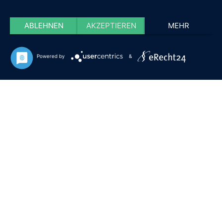
ABLEHNEN
AKZEPTIEREN
MEHR
Powered by
&