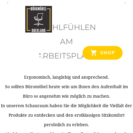
O
b
WOHLFÜHLEN
e
r
AM
l
SHOP
ARBEITSPLATZ
a
n
d
Ergonomisch, langlebig und ansprechend.
Ihr Spezialist für Büroausstattung im Tiroler Oberland
So sollten Büromöbel heute sein um Ihnen den Aufenthalt im
Büro so angenehm wie möglich zu machen.
In unserem Schauraum haben Sie die Möglichkeit die Vielfalt der
Produkte zu entdecken und den erstklassigen Sitzkomfort
persönlich zu erleben.