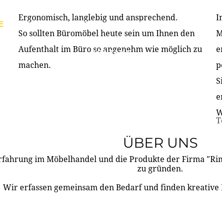
Ergonomisch, langlebig und ansprechend.
I
E
PRODUKTE
ÜBER UNS
PARTNER & REFERE
So sollten Büromöbel heute sein um Ihnen den
M
Aufenthalt im Büro so angenehm wie möglich zu
e
KONTAKT
machen.
p
S
e
W
T
ÜBER UNS
rfahrung im Möbelhandel und die Produkte der Firma "R
zu gründen.
Wir erfassen gemeinsam den Bedarf und finden kreative 