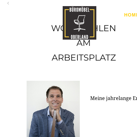
Oberland
HOM
Ihr Spezialist für Büroausstattung im Tiroler Oberland
WOHLFÜHLEN
AM
ARBEITSPLATZ
Meine jahrelange E