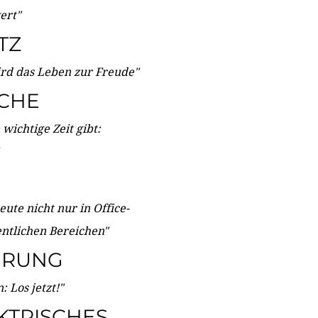
wert"
TZ
ird das Leben zur Freude"
ICHE
wichtige Zeit gibt:
ute nicht nur in Office-
entlichen Bereichen"
ERUNG
 Los jetzt!"
KTRISCHES