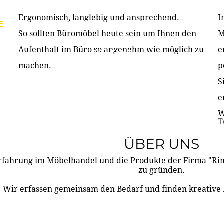
Ergonomisch, langlebig und ansprechend.
I
E
PRODUKTE
ÜBER UNS
PARTNER & REFERE
So sollten Büromöbel heute sein um Ihnen den
M
Aufenthalt im Büro so angenehm wie möglich zu
e
KONTAKT
machen.
p
S
e
W
T
ÜBER UNS
rfahrung im Möbelhandel und die Produkte der Firma "R
zu gründen.
Wir erfassen gemeinsam den Bedarf und finden kreative 