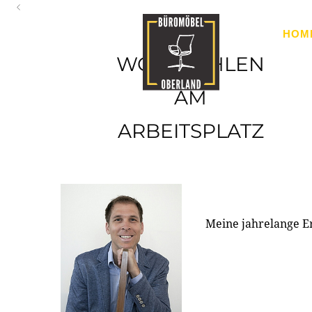
Oberland
HOM
Ihr Spezialist für Büroausstattung im Tiroler Oberland
WOHLFÜHLEN
AM
ARBEITSPLATZ
Meine jahrelange E