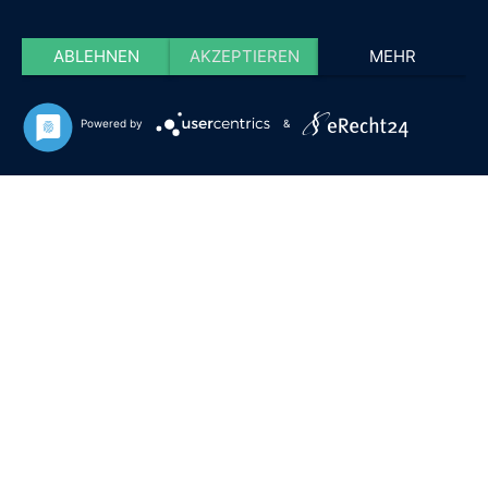
ABLEHNEN
AKZEPTIEREN
MEHR
Powered by
&