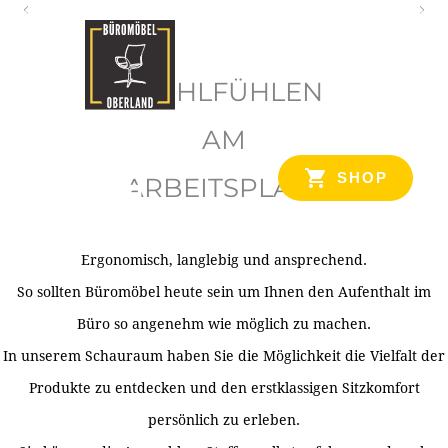
O
b
WOHLFÜHLEN
e
r
AM
l
SHOP
ARBEITSPLATZ
a
n
d
Ergonomisch, langlebig und ansprechend.
Ihr Spezialist für Büroausstattung im Tiroler Oberland
So sollten Büromöbel heute sein um Ihnen den Aufenthalt im
Büro so angenehm wie möglich zu machen.
In unserem Schauraum haben Sie die Möglichkeit die Vielfalt der
Produkte zu entdecken und den erstklassigen Sitzkomfort
persönlich zu erleben.