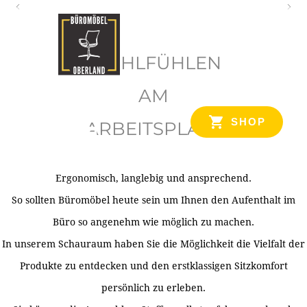
O
b
WOHLFÜHLEN
e
r
AM
l
SHOP
ARBEITSPLATZ
a
n
d
Ergonomisch, langlebig und ansprechend.
Ihr Spezialist für Büroausstattung im Tiroler Oberland
So sollten Büromöbel heute sein um Ihnen den Aufenthalt im
Büro so angenehm wie möglich zu machen.
In unserem Schauraum haben Sie die Möglichkeit die Vielfalt der
Produkte zu entdecken und den erstklassigen Sitzkomfort
persönlich zu erleben.