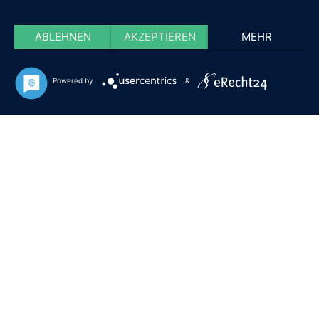
ABLEHNEN
AKZEPTIEREN
MEHR
Powered by
&