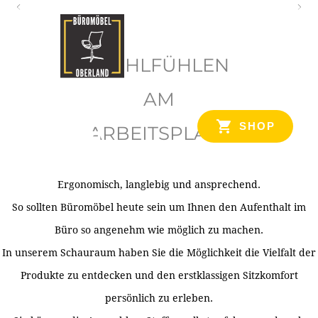
O
b
WOHLFÜHLEN
e
r
AM
l
SHOP
ARBEITSPLATZ
a
n
d
Ergonomisch, langlebig und ansprechend.
Ihr Spezialist für Büroausstattung im Tiroler Oberland
So sollten Büromöbel heute sein um Ihnen den Aufenthalt im
Büro so angenehm wie möglich zu machen.
In unserem Schauraum haben Sie die Möglichkeit die Vielfalt der
Produkte zu entdecken und den erstklassigen Sitzkomfort
persönlich zu erleben.