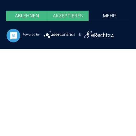
ABLEHNEN
AKZEPTIEREN
MEHR
Powered by
&