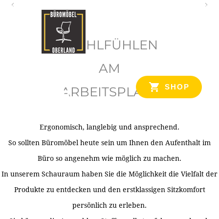
O
b
WOHLFÜHLEN
e
r
AM
l
SHOP
ARBEITSPLATZ
a
n
d
Ergonomisch, langlebig und ansprechend.
Ihr Spezialist für Büroausstattung im Tiroler Oberland
So sollten Büromöbel heute sein um Ihnen den Aufenthalt im
Büro so angenehm wie möglich zu machen.
In unserem Schauraum haben Sie die Möglichkeit die Vielfalt der
Produkte zu entdecken und den erstklassigen Sitzkomfort
persönlich zu erleben.