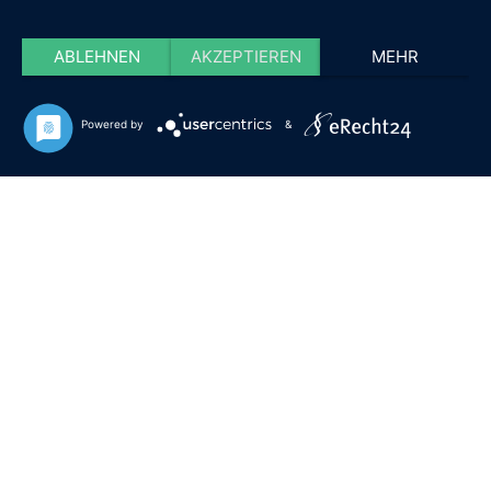
ABLEHNEN
AKZEPTIEREN
MEHR
Powered by
&