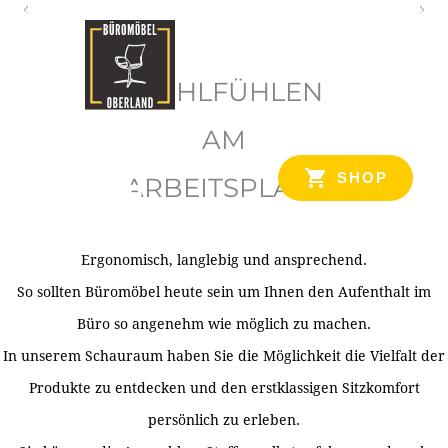
O
b
WOHLFÜHLEN
e
r
AM
l
SHOP
ARBEITSPLATZ
a
n
d
Ergonomisch, langlebig und ansprechend.
Ihr Spezialist für Büroausstattung im Tiroler Oberland
So sollten Büromöbel heute sein um Ihnen den Aufenthalt im
Büro so angenehm wie möglich zu machen.
In unserem Schauraum haben Sie die Möglichkeit die Vielfalt der
Produkte zu entdecken und den erstklassigen Sitzkomfort
persönlich zu erleben.