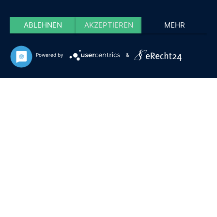
ABLEHNEN
AKZEPTIEREN
MEHR
Powered by
&