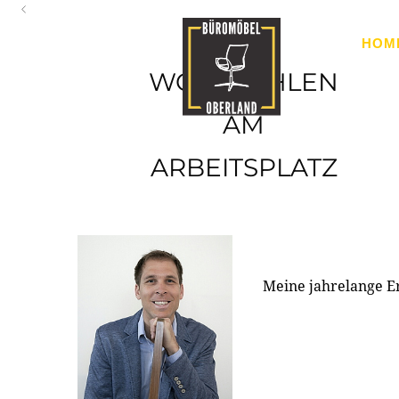
Oberland
HOM
Ihr Spezialist für Büroausstattung im Tiroler Oberland
WOHLFÜHLEN
AM
ARBEITSPLATZ
Meine jahrelange E