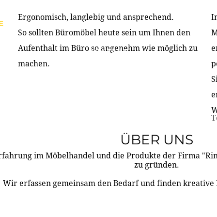
Ergonomisch, langlebig und ansprechend.
I
E
PRODUKTE
ÜBER UNS
PARTNER & REFERE
So sollten Büromöbel heute sein um Ihnen den
M
Aufenthalt im Büro so angenehm wie möglich zu
e
KONTAKT
machen.
p
S
e
W
T
ÜBER UNS
rfahrung im Möbelhandel und die Produkte der Firma "R
zu gründen.
Wir erfassen gemeinsam den Bedarf und finden kreative 