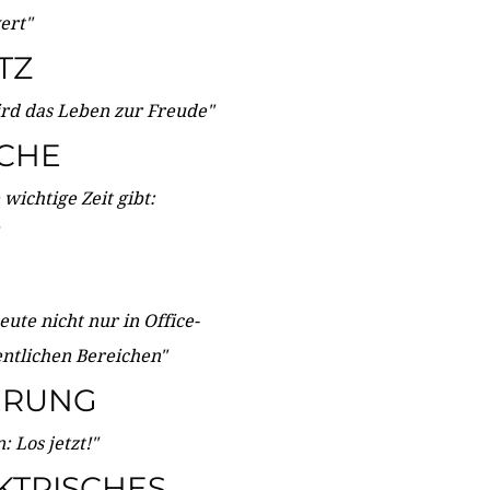
wert"
TZ
ird das Leben zur Freude"
ICHE
wichtige Zeit gibt:
ute nicht nur in Office-
entlichen Bereichen"
ERUNG
 Los jetzt!"
KTRISCHES