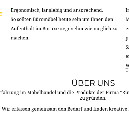
Ergonomisch, langlebig und ansprechend.
I
E
PRODUKTE
ÜBER UNS
PARTNER & REFERE
So sollten Büromöbel heute sein um Ihnen den
M
Aufenthalt im Büro so angenehm wie möglich zu
e
KONTAKT
machen.
p
S
e
W
T
ÜBER UNS
rfahrung im Möbelhandel und die Produkte der Firma "R
zu gründen.
Wir erfassen gemeinsam den Bedarf und finden kreative 