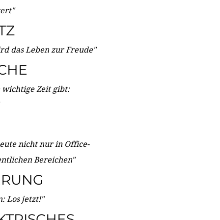
wert"
TZ
ird das Leben zur Freude"
ICHE
wichtige Zeit gibt:
ute nicht nur in Office-
entlichen Bereichen"
ERUNG
 Los jetzt!"
KTRISCHES