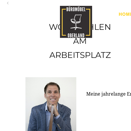
Oberland
HOM
Ihr Spezialist für Büroausstattung im Tiroler Oberland
WOHLFÜHLEN
AM
ARBEITSPLATZ
Meine jahrelange E