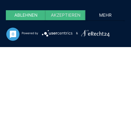
ABLEHNEN
AKZEPTIEREN
MEHR
Powered by
&