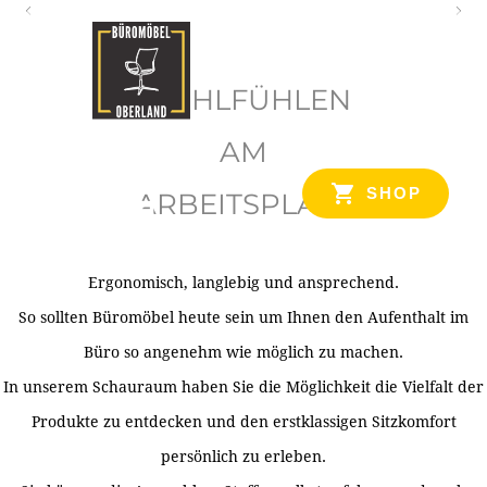
O
b
WOHLFÜHLEN
e
r
AM
l
SHOP
ARBEITSPLATZ
a
n
d
Ergonomisch, langlebig und ansprechend.
Ihr Spezialist für Büroausstattung im Tiroler Oberland
So sollten Büromöbel heute sein um Ihnen den Aufenthalt im
Büro so angenehm wie möglich zu machen.
In unserem Schauraum haben Sie die Möglichkeit die Vielfalt der
Produkte zu entdecken und den erstklassigen Sitzkomfort
persönlich zu erleben.