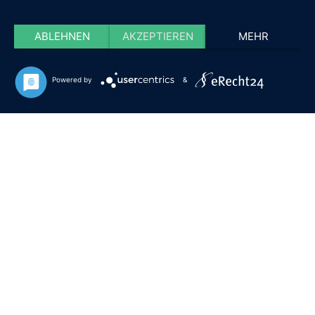
ABLEHNEN
AKZEPTIEREN
MEHR
Powered by
&