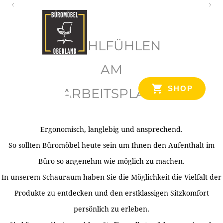
O
b
WOHLFÜHLEN
e
r
AM
l
SHOP
ARBEITSPLATZ
a
n
d
Ergonomisch, langlebig und ansprechend.
Ihr Spezialist für Büroausstattung im Tiroler Oberland
So sollten Büromöbel heute sein um Ihnen den Aufenthalt im
Büro so angenehm wie möglich zu machen.
In unserem Schauraum haben Sie die Möglichkeit die Vielfalt der
Produkte zu entdecken und den erstklassigen Sitzkomfort
persönlich zu erleben.