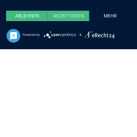
ABLEHNEN
AKZEPTIEREN
MEHR
Powered by
&