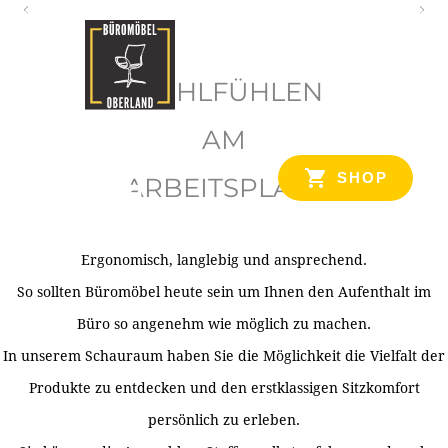
O
b
WOHLFÜHLEN
e
r
AM
l
SHOP
ARBEITSPLATZ
a
n
d
Ergonomisch, langlebig und ansprechend.
Ihr Spezialist für Büroausstattung im Tiroler Oberland
So sollten Büromöbel heute sein um Ihnen den Aufenthalt im
Büro so angenehm wie möglich zu machen.
In unserem Schauraum haben Sie die Möglichkeit die Vielfalt der
Produkte zu entdecken und den erstklassigen Sitzkomfort
persönlich zu erleben.