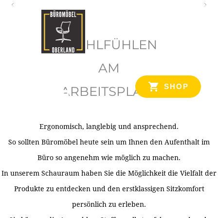
O
b
WOHLFÜHLEN
e
r
AM
l
SHOP
ARBEITSPLATZ
a
n
d
Ergonomisch, langlebig und ansprechend.
Ihr Spezialist für Büroausstattung im Tiroler Oberland
So sollten Büromöbel heute sein um Ihnen den Aufenthalt im
Büro so angenehm wie möglich zu machen.
In unserem Schauraum haben Sie die Möglichkeit die Vielfalt der
Produkte zu entdecken und den erstklassigen Sitzkomfort
persönlich zu erleben.