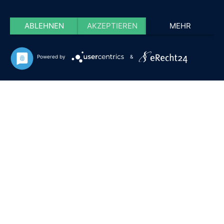
ABLEHNEN
AKZEPTIEREN
MEHR
Powered by
&