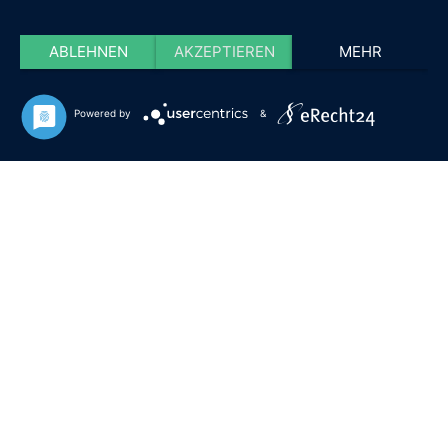
ABLEHNEN
AKZEPTIEREN
MEHR
Powered by
&