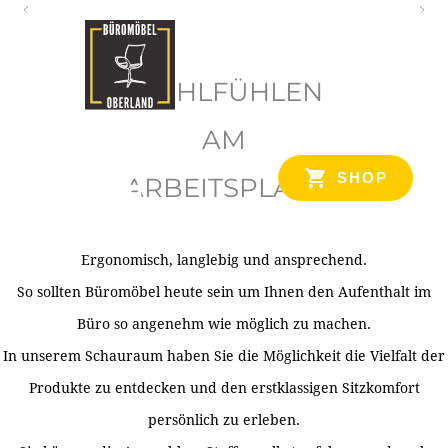
O
b
WOHLFÜHLEN
e
r
AM
l
SHOP
ARBEITSPLATZ
a
n
d
Ergonomisch, langlebig und ansprechend.
Ihr Spezialist für Büroausstattung im Tiroler Oberland
So sollten Büromöbel heute sein um Ihnen den Aufenthalt im
Büro so angenehm wie möglich zu machen.
In unserem Schauraum haben Sie die Möglichkeit die Vielfalt der
Produkte zu entdecken und den erstklassigen Sitzkomfort
persönlich zu erleben.