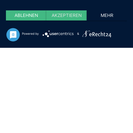
ABLEHNEN
AKZEPTIEREN
MEHR
Powered by
&