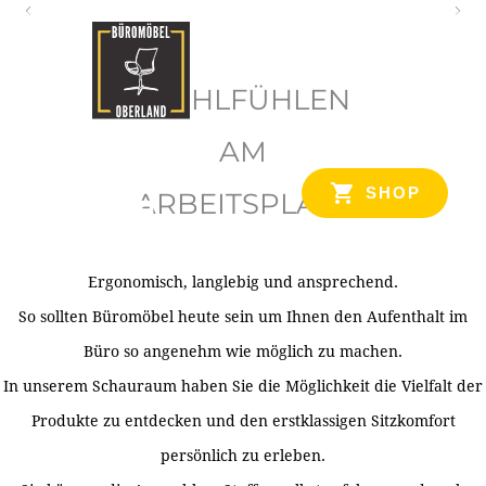
O
b
WOHLFÜHLEN
e
r
AM
l
SHOP
ARBEITSPLATZ
a
n
d
Ergonomisch, langlebig und ansprechend.
Ihr Spezialist für Büroausstattung im Tiroler Oberland
So sollten Büromöbel heute sein um Ihnen den Aufenthalt im
Büro so angenehm wie möglich zu machen.
In unserem Schauraum haben Sie die Möglichkeit die Vielfalt der
Produkte zu entdecken und den erstklassigen Sitzkomfort
persönlich zu erleben.