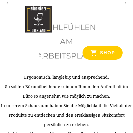
O
b
WOHLFÜHLEN
e
r
AM
l
SHOP
ARBEITSPLATZ
a
n
d
Ergonomisch, langlebig und ansprechend.
Ihr Spezialist für Büroausstattung im Tiroler Oberland
So sollten Büromöbel heute sein um Ihnen den Aufenthalt im
Büro so angenehm wie möglich zu machen.
In unserem Schauraum haben Sie die Möglichkeit die Vielfalt der
Produkte zu entdecken und den erstklassigen Sitzkomfort
persönlich zu erleben.