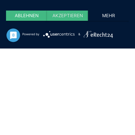
ABLEHNEN
AKZEPTIEREN
MEHR
Powered by
&